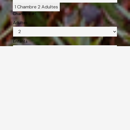
1 Chambre
2 Adultes
Chambre #1
Adultes
Enfants
Terminé
Ajoutez une chambre
RÉSERVEZ MAINTENANT
GOÛTEZ AUX DIFFÉRENTES
SAVEURS
RESTAURATION