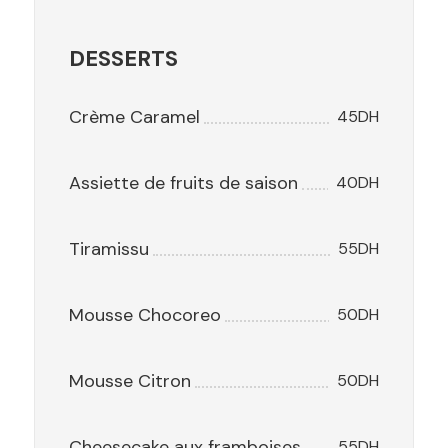
DESSERTS
Crème Caramel
45DH
Assiette de fruits de saison
40DH
Tiramissu
55DH
Mousse Chocoreo
50DH
Mousse Citron
50DH
Cheesecake aux framboises
55DH